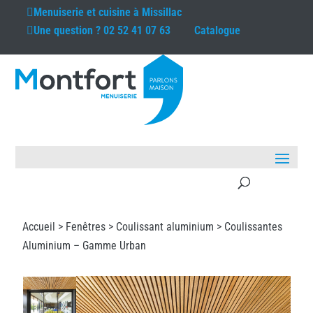
Menuiserie et cuisine à
Missillac
Une question ?
02 52 41 07 63
Catalogue
Accueil >
Fenêtres
>
Coulissant aluminium
> Coulissantes
Aluminium – Gamme Urban