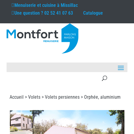
Menuiserie et cuisine à
Missillac
Une question ?
02 52 41 07 63
Catalogue
Accueil >
Volets
>
Volets persiennes
> Orphée, aluminium