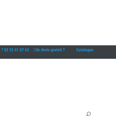
n ?
02 52 41 07 63
Un devis gratuit ?
Catalogue