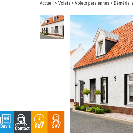
Accueil >
Volets
>
Volets persiennes
> Déméris, 
RDV
SAV
Devis
Contact