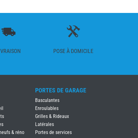
IVRAISON
POSE À DOMICILE
PORTES DE GARAGE
Basculantes
il
Enroulables
ts
Grilles & Rideaux
es
Latérales
neufs & réno
Portes de services