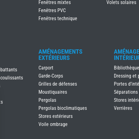
Fenêtres mixtes
Volets solaires
Fenêtres PVC
Fenêtres technique
AMÉNAGEMENTS
AMÉNAG
EXTÉRIEURS
INTÉRIEU
Carport
Bibliothèqu
 battants
Garde-Corps
Dressing et 
 coulissants
Grilles de défenses
Portes d’inté
s
Moustiquaires
Séparations
Pergolas
Stores intér
ts
Pergolas bioclimatiques
Verrières
Stores extérieurs
Voile ombrage