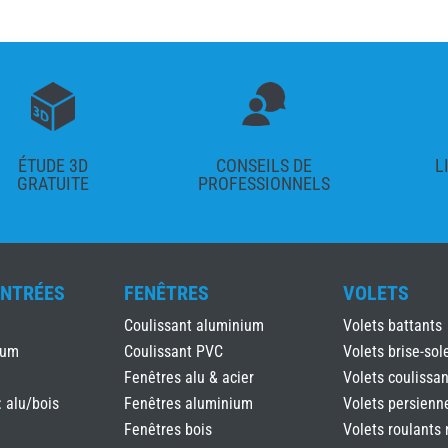
ÉTUDE 3D
CONSEILS DE
L
GRATUITE
PROFESSIONNELS
ENTRÉES
FENÊTRES
VOLETS
Coulissant aluminium
Volets battants
ium
Coulissant PVC
Volets brise-sole
Fenêtres alu & acier
Volets coulissan
: alu/bois
Fenêtres aluminium
Volets persienn
Fenêtres bois
Volets roulants 