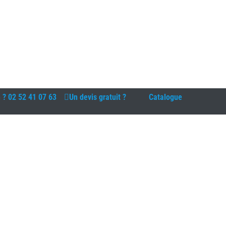
n ?
02 52 41 07 63
Un devis gratuit ?
Catalogue