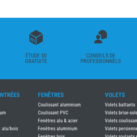
ÉTUDE 3D
CONSEILS DE
GRATUITE
PROFESSIONNELS
ENTRÉES
FENÊTRES
VOLETS
Coulissant aluminium
Volets battants
ium
Coulissant PVC
Volets brise-sole
Fenêtres alu & acier
Volets coulissan
: alu/bois
Fenêtres aluminium
Volets persienn
Fenêtres bois
Volets roulants 