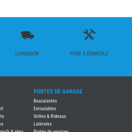
LIVRAISON
POSE À DOMICILE
PORTES DE GARAGE
Basculantes
il
Enroulables
ts
Grilles & Rideaux
es
Latérales
neufs & réno
Portes de services