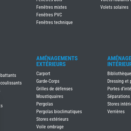
Fenêtres mixtes
Volets solaires
Fenêtres PVC
Fenêtres technique
AMÉNAGEMENTS
AMÉNAG
EXTÉRIEURS
INTÉRIEU
Carport
Bibliothèqu
 battants
Garde-Corps
Dressing et 
 coulissants
Grilles de défenses
Portes d’inté
s
Moustiquaires
Séparations
Pergolas
Stores intér
ts
Pergolas bioclimatiques
Verrières
Stores extérieurs
Voile ombrage