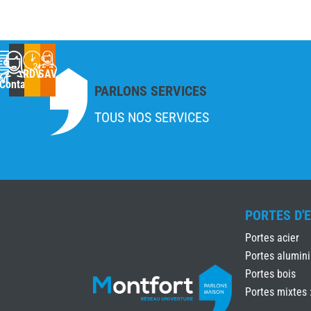
RDV
SAV
vis
Contact
PARLONS SERVICES
TOUS NOS SERVICES
PORTES D'
Portes acier
Portes alumin
Portes bois
Portes mixtes 