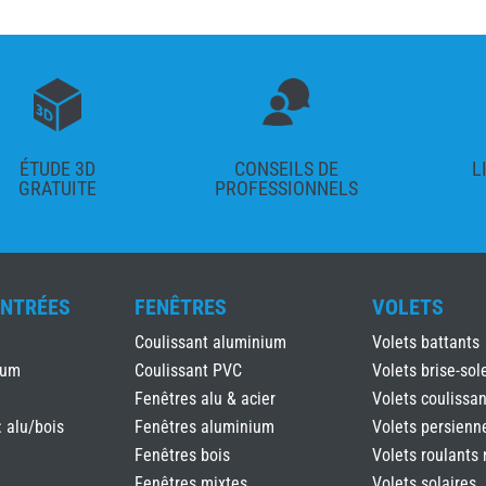
ÉTUDE 3D
CONSEILS DE
L
GRATUITE
PROFESSIONNELS
ENTRÉES
FENÊTRES
VOLETS
Coulissant aluminium
Volets battants
ium
Coulissant PVC
Volets brise-sole
Fenêtres alu & acier
Volets coulissan
: alu/bois
Fenêtres aluminium
Volets persienn
Fenêtres bois
Volets roulants 
Fenêtres mixtes
Volets solaires