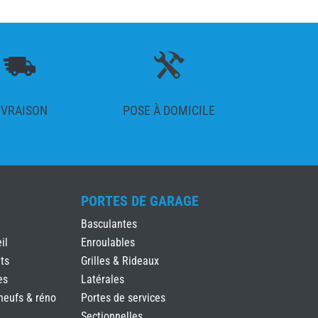
IVRAISON
POSE À DOMICILE
PORTES DE GARAGE
Basculantes
il
Enroulables
ts
Grilles & Rideaux
es
Latérales
neufs & réno
Portes de services
Sectionnelles