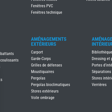
Fenêtres PVC
Fenêtres technique
AMÉNAGEMENTS
AMÉNAG
EXTÉRIEURS
INTÉRIEU
Carport
Bibliothèqu
 battants
Garde-Corps
Dressing et 
 coulissants
Grilles de défenses
Portes d’inté
s
Moustiquaires
Séparations
Pergolas
Stores intér
ts
Pergolas bioclimatiques
Verrières
Stores extérieurs
Voile ombrage