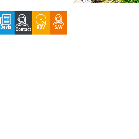
RDV
SAV
Devis
Contact