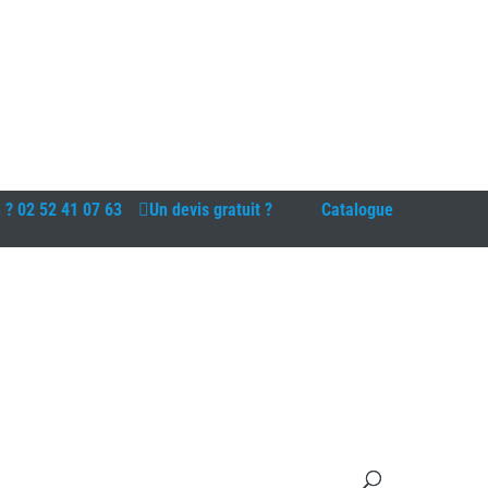
n ?
02 52 41 07 63
Un devis gratuit ?
Catalogue