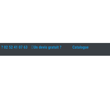
n ?
02 52 41 07 63
Un devis gratuit ?
Catalogue