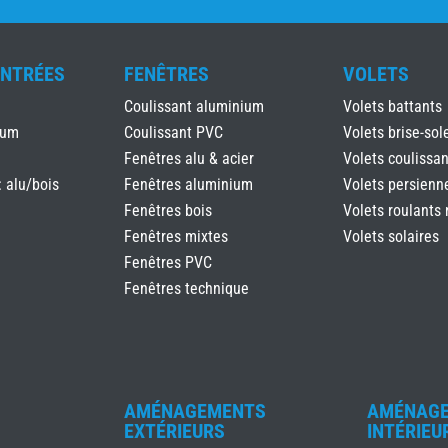
ENTRÉES
FENÊTRES
VOLETS
Coulissant aluminium
Volets battants
ium
Coulissant PVC
Volets brise-sole
Fenêtres alu & acier
Volets coulissan
: alu/bois
Fenêtres aluminium
Volets persienn
Fenêtres bois
Volets roulants 
Fenêtres mixtes
Volets solaires
Fenêtres PVC
Fenêtres technique
AMÉNAGEMENTS
AMÉNAG
EXTÉRIEURS
INTÉRIEU