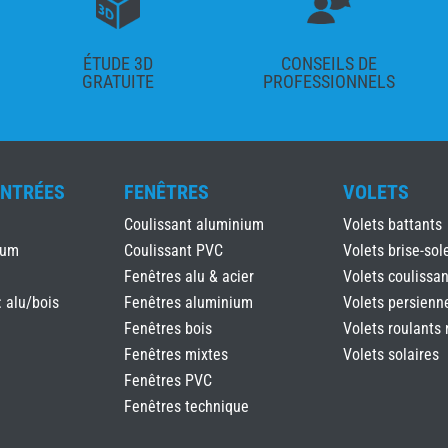
ÉTUDE 3D
CONSEILS DE
GRATUITE
PROFESSIONNELS
ENTRÉES
FENÊTRES
VOLETS
Coulissant aluminium
Volets battants
ium
Coulissant PVC
Volets brise-sole
Fenêtres alu & acier
Volets coulissan
: alu/bois
Fenêtres aluminium
Volets persienn
Fenêtres bois
Volets roulants 
Fenêtres mixtes
Volets solaires
Fenêtres PVC
Fenêtres technique