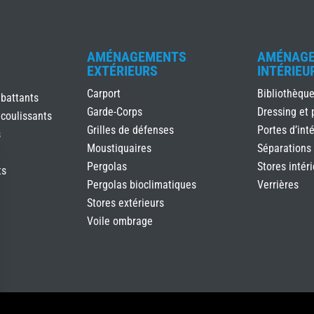
AMÉNAGEMENTS
AMÉNAG
EXTÉRIEURS
INTÉRIEU
Carport
Bibliothèqu
 battants
Garde-Corps
Dressing et 
 coulissants
Grilles de défenses
Portes d’inté
s
Moustiquaires
Séparations
Pergolas
Stores intér
ts
Pergolas bioclimatiques
Verrières
Stores extérieurs
Voile ombrage