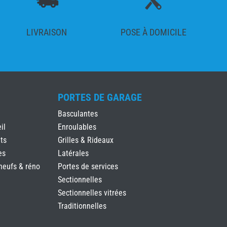
LIVRAISON
POSE À DOMICILE
PORTES DE GARAGE
Basculantes
il
Enroulables
ts
Grilles & Rideaux
es
Latérales
neufs & réno
Portes de services
Sectionnelles
Sectionnelles vitrées
Traditionnelles