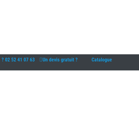
n ?
02 52 41 07 63
Un devis gratuit ?
Catalogue